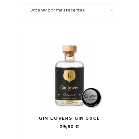
mais
recentes
Ordenar por mais recentes
GIN LOVERS GIN 50CL
29,50
€