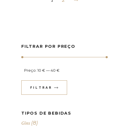
FILTRAR POR PREÇO
Preço:
10 €
—
40 €
FILTRAR
Preço
Preço
mínimo
máximo
TIPOS DE BEBIDAS
(8)
Gins