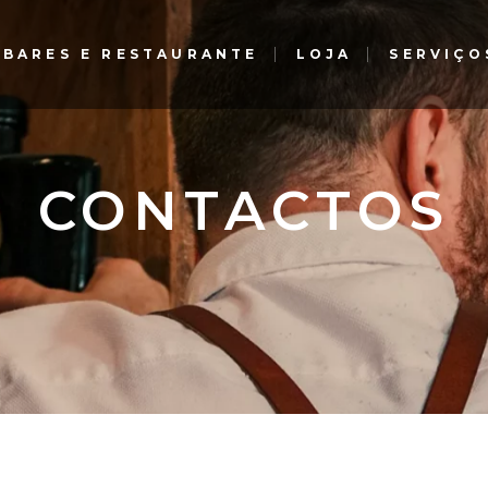
BARES E RESTAURANTE
LOJA
SERVIÇO
Gin Lovers Bar e Restaurante
CONTACTOS
The G Bar – Gourmet
Experience – El Corte Inglés