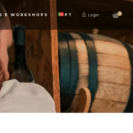
0
S E WORKSHOPS
PT
Login
EN