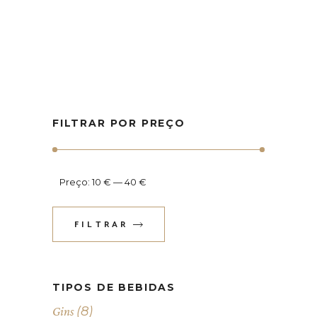
FILTRAR POR PREÇO
Preço:
10 €
—
40 €
FILTRAR
Preço
Preço
mínimo
máximo
TIPOS DE BEBIDAS
(8)
Gins