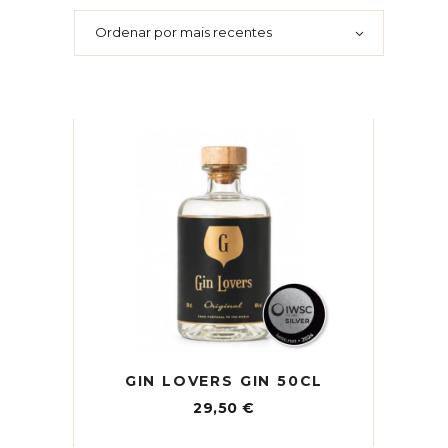
mais
recentes
Ordenar por mais recentes
GIN LOVERS GIN 50CL
29,50
€