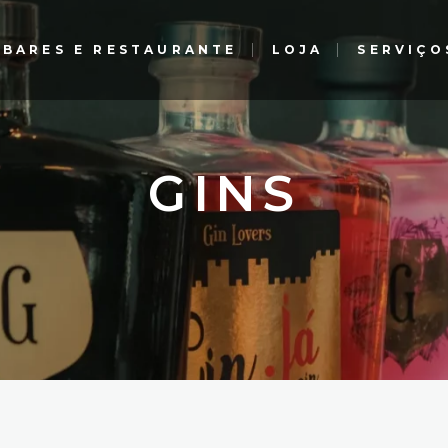
BARES E RESTAURANTE
LOJA
SERVIÇO
Gin Lovers Bar e Restaurante
The G Bar – Gourmet
Experience – El Corte Inglés
Gin Lovers Bar e Restaurante
GINS
The G Bar – Gourmet
Experience – El Corte Inglés