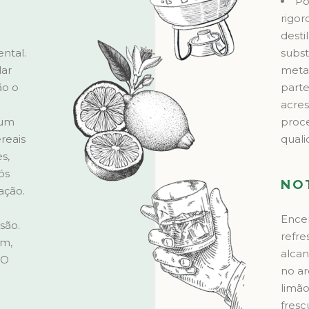
Po
rigo
desti
ntal.
subst
lar
metan
ão o
parte
acres
 um
proc
reais
quali
s,
ós
NO
ação.
Encer
são.
refre
am,
alcan
 O
no a
limão
fresc