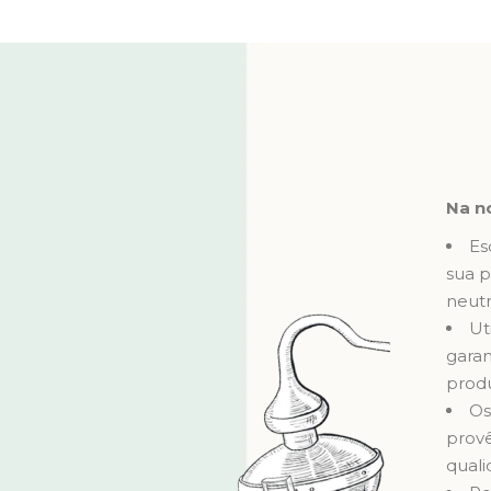
Na n
Es
sua p
neutr
Ut
garan
produ
Os
prov
quali