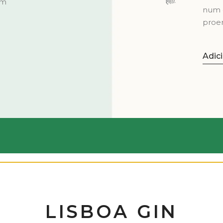
om
num c
proe
Adic
LISBOA GIN