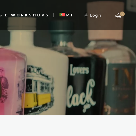
0
S E WORKSHOPS
PT
Login