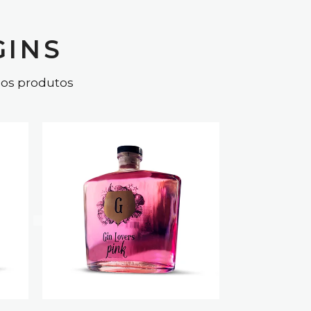
GINS
sos produtos
CTS