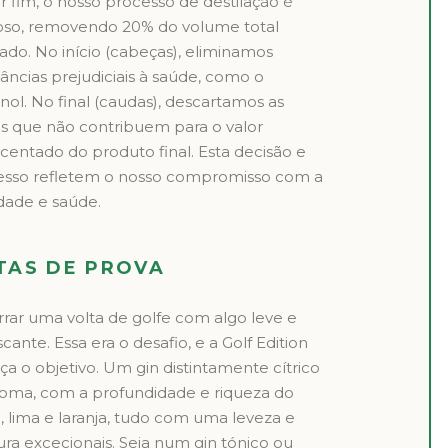
r fim, o nosso processo de destilação é
roso, removendo 20% do volume total
lado. No início (cabeças), eliminamos
âncias prejudiciais à saúde, como o
ol. No final (caudas), descartamos as
s que não contribuem para o valor
centado do produto final. Esta decisão e
esso refletem o nosso compromisso com a
dade e saúde.
TAS DE PROVA
rar uma volta de golfe com algo leve e
scante. Essa era o desafio, e a Golf Edition
ça o objetivo. Um gin distintamente cítrico
roma, com a profundidade e riqueza do
, lima e laranja, tudo com uma leveza e
ura excecionais. Seja num gin tónico ou