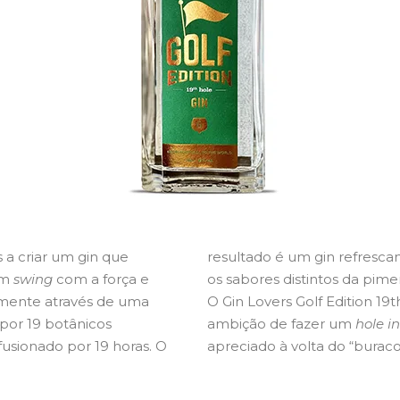
 a criar um gin que
resultado é um gin refrescan
um
swing
com a força e
os sabores distintos da pim
lmente através de uma
O Gin Lovers Golf Edition 1
por 19 botânicos
ambição de fazer um
hole i
usionado por 19 horas. O
apreciado à volta do “burac