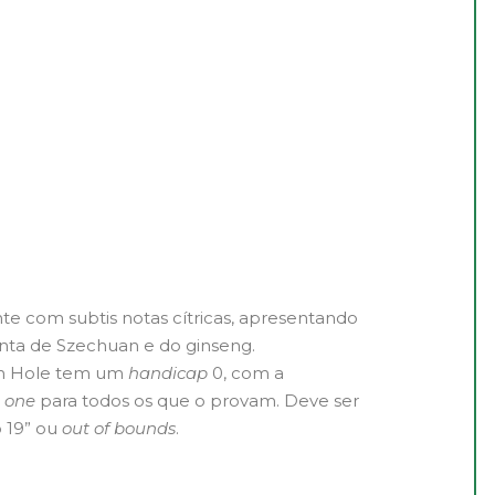
te com subtis notas cítricas, apresentando
enta de Szechuan e do ginseng.
9th Hole tem um
handicap
0, com a
n one
para todos os que o provam. Deve ser
o 19” ou
out of bounds
.