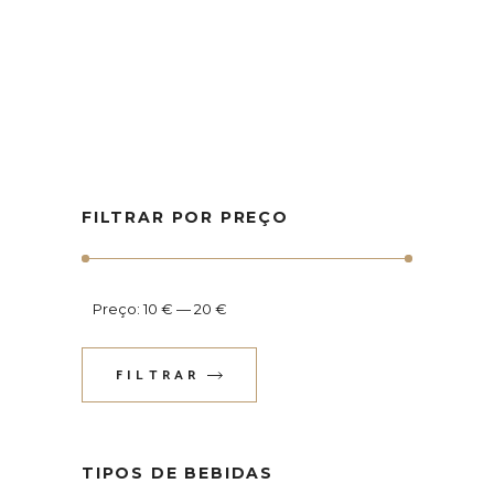
FILTRAR POR PREÇO
Preço:
10 €
—
20 €
FILTRAR
Preço
Preço
mínimo
máximo
TIPOS DE BEBIDAS